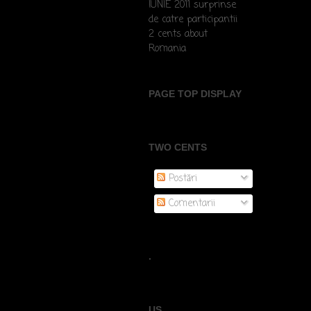
IUNIE 2011 surprinse
de catre participantii
2 cents about
Romania
PAGE TOP DISPLAY
TWO CENTS
Postări
Comentarii
.
US