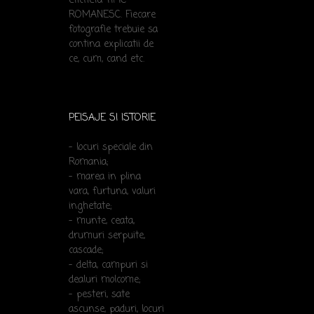
eticheta TIPIC
ROMANESC. Fiecare
fotografie trebuie sa
contina explicatii de
ce, cum, cand etc.
PEISAJE SI ISTORIE
- locuri speciale din
Romania;
- marea in plina
vara, furtuna, valuri
inghetate;
- munte, ceata,
drumuri serpuite,
cascade;
- delta, campuri si
dealuri molcome;
- pesteri, sate
ascunse, paduri, locuri