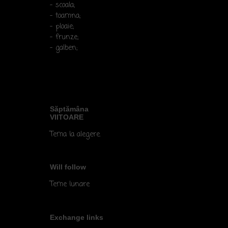
- scoala;
- toamna;
- ploaie;
- frunze;
- galben;
Săptămâna
VIITOARE
Tema la alegere.
Will follow
Teme lunare
Exchange links