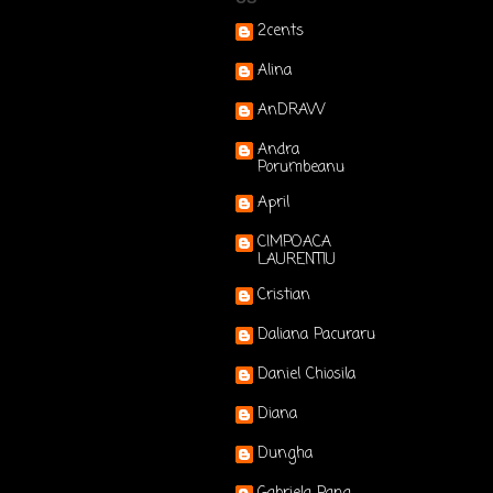
2cents
Alina
AnDRAW
Andra
Porumbeanu
April
CIMPOACA
LAURENTIU
Cristian
Daliana Pacuraru
Daniel Chiosila
Diana
Dungha