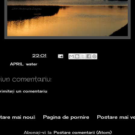
icat de
April
la
22:01
hete:
APRIL
,
water
iun comentariu:
rimiteți un comentariu
tare mai nouă
Pagina de pornire
Postare mai v
Abonați-vă la:
Postare comentarii (Atom)