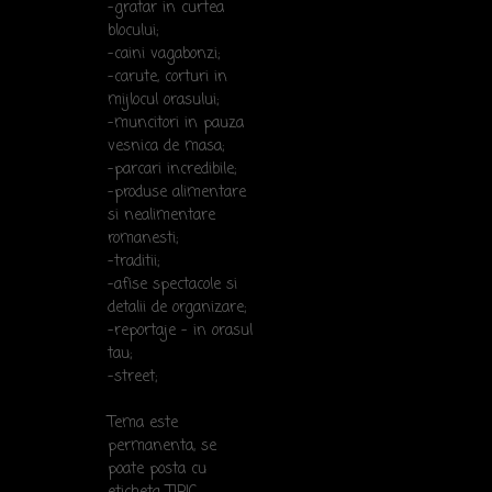
-gratar in curtea
blocului;
-caini vagabonzi;
-carute, corturi in
mijlocul orasului;
-muncitori in pauza
vesnica de masa;
-parcari incredibile;
-produse alimentare
si nealimentare
romanesti;
-traditii;
-afise spectacole si
detalii de organizare;
-reportaje - in orasul
tau;
-street;
Tema este
permanenta, se
poate posta cu