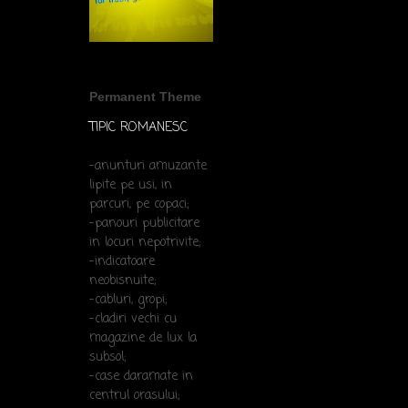
Permanent Theme
TIPIC ROMANESC
-anunturi amuzante
lipite pe usi, in
parcuri, pe copaci;
-panouri publicitare
in locuri nepotrivite;
-indicatoare
neobisnuite;
-cabluri, gropi;
-cladiri vechi cu
magazine de lux la
subsol;
-case daramate in
centrul orasului;