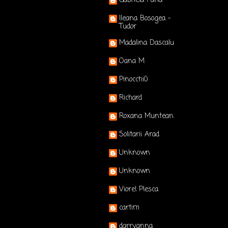
Gabriela Pana
Ileana Bosogea -
Tudor
Madalina Dascalu
Oana M
Pinocchi0
Richard
Roxana Muntean
Solitarii Arad
Unknown
Unknown
Viorel Plesca
cartim
darry.anna