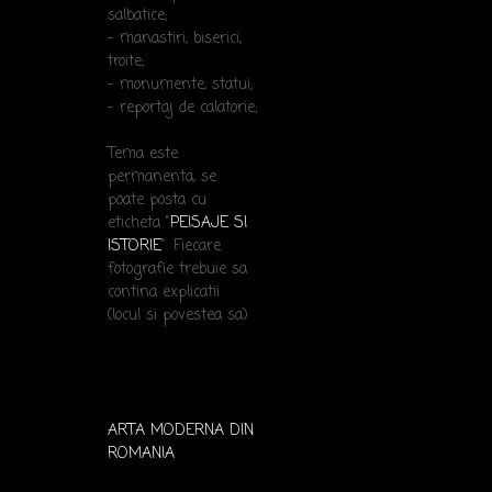
salbatice;
- manastiri, biserici,
troite;
- monumente, statui;
- reportaj de calatorie;
Tema este
permanenta, se
poate posta cu
eticheta "
PEISAJE SI
ISTORIE
". Fiecare
fotografie trebuie sa
contina explicatii
(locul si povestea sa)
ARTA MODERNA DIN
ROMANIA