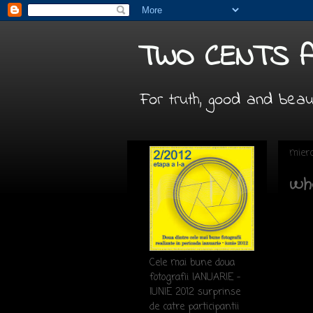
TWO CENTS 
For truth, good and bea
mierc
wh
Cele mai bune doua
fotografii IANUARIE -
IUNIE 2012 surprinse
de catre participantii