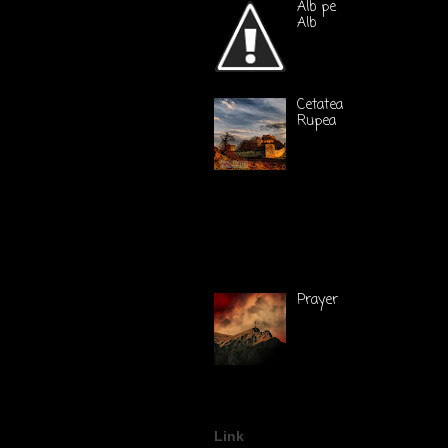
Alb pe
Alb
Cetatea
Rupea
Photogr
aphis
Cetatea
Rupea (Rumidava)
din judetul Brasov,
este situata in
apropierea drumului
ce leaga Transilvania
de Moldova si Tara ...
Prayer
Link