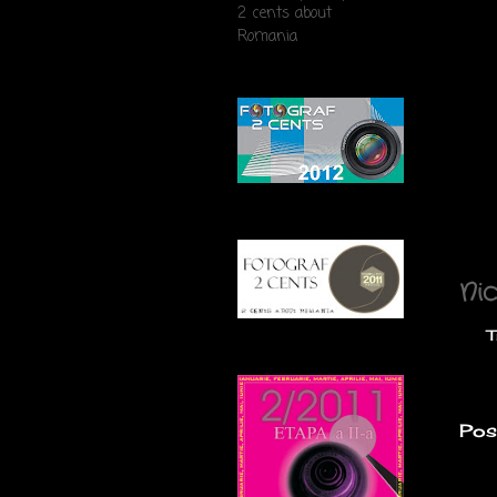
2 cents about
Romania
Publ
Etic
Nic
T
Pos