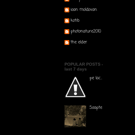
ioan moldovan
kotib
photonature2010
the elder
POPULAR POSTS -
last 7 days
pe lac...
Soapte